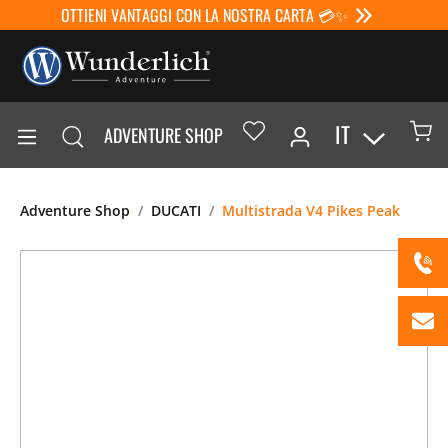
OTTIENI VANTAGGI CON LA NOSTRA CARTA 💳✨
IT
ADVENTURE SHOP
Adventure Shop
DUCATI
Multistrada V4 Pikes Peak