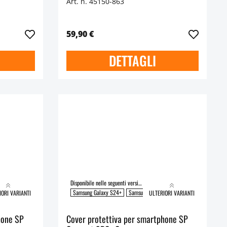
Art. n. 45150-863
59,90 €
DETTAGLI
Disponibile nelle seguenti versioni:
alaxy S25
Samsung Galaxy S25+
Samsung Galaxy S24+
Samsung Galaxy S24 Ultra
Samsung Gala
IORI VARIANTI
ULTERIORI VARIANTI
hone SP
Cover protettiva per smartphone SP