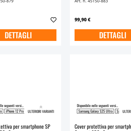
150-879
Art. n. 45150-883
99,90 €
DETTAGLI
DETTAGLI
Disponibile nelle seguenti versioni:
Disponibile nelle seguenti versioni:
ro
iPhone 12 Pro Max | 13 Pro Max
Samsung Galaxy S25 Ultra
Samsung G
ULTERIORI VARIANTI
ULTER
tettiva per smartphone SP
Cover protettiva per smartp