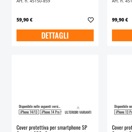
Art. n. 45150-859
Art. n. 45
59,90 €
99,90 €
DETTAGLI
Disponibile nelle seguenti versioni:
iPhone 14/13
iPhone 14 Pro Max
iPhone 14 Pro
iPhone 14 Plus
iPhone 13 P
ULTERIORI VARIANTI
Cover protettiva per smartphone SP
Cover pro