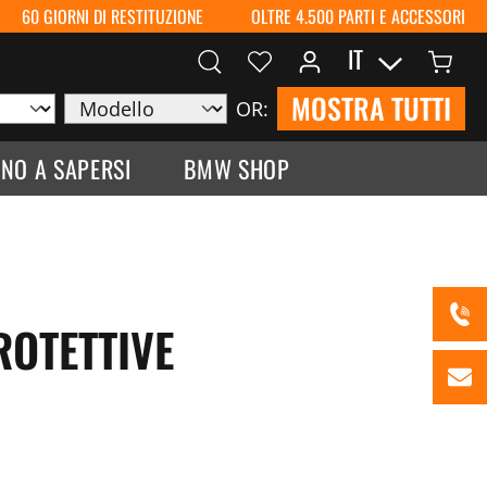
60 GIORNI DI RESTITUZIONE
OLTRE 4.500 PARTI E ACCESSORI
IT
MOSTRA TUTTI
OR:
NO A SAPERSI
BMW SHOP
OTETTIVE