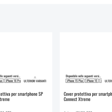
Disponibile nelle seguenti versioni:
Disponibile nelle seguenti versioni:
us
iPhone 16 Pro
iPhone 16
iPhone 16 Pro Max
iPhone 15 Plus
iPhone 15
iPhone 15
ULTERIORI VARIANTI
ULTER
tettiva per smartphone SP
Cover protettiva per smartp
Xtreme
Connect Xtreme