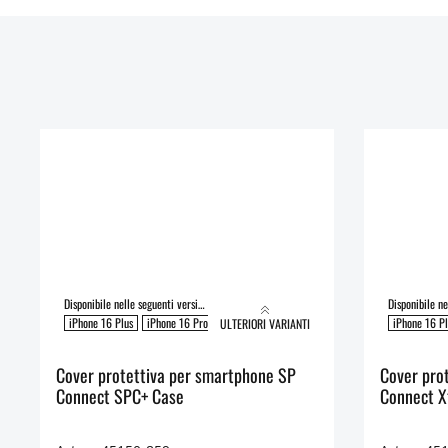
Disponibile nelle seguenti versioni:
iPhone 16 Plus
iPhone 16 Pro
iPhone 16
iPhone 16 Pro Max
iPhone 16 Pl
ULTERIORI VARIANTI
Cover protettiva per smartphone SP
Cover pro
Connect SPC+ Case
Connect 