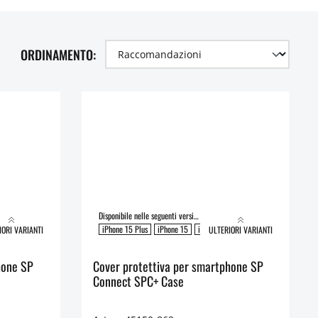
ORDINAMENTO:
Disponibile nelle seguenti versioni:
 Pro Max
iPhone 15 Pro
iPhone 15 Plus
iPhone 15
iPhone 15 Pro Max
iPhone 15 Pro
IORI VARIANTI
ULTERIORI VARIANTI
hone SP
Cover protettiva per smartphone SP
Connect SPC+ Case