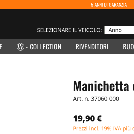
5 ANNI DI GARANZIA
SELEZIONARE IL VEICOLO:
E
- COLLECTION
RIVENDITORI
BUO
Manichetta d
Art. n.
37060-000
19,90 €
Prezzi incl. 19% IVA più 