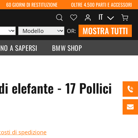
60 GIORNI DI RESTITUZIONE
OLTRE 4.500 PARTI E ACCESSORI
IT
MOSTRA TUTTI
OR:
NO A SAPERSI
BMW SHOP
i elefante - 17 Pollici
costi di spedizione