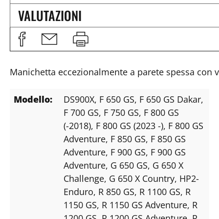
VALUTAZIONI
Manichetta eccezionalmente a parete spessa con va
Modello:
DS900X
, F 650 GS
, F 650 GS Dakar
,
F 700 GS
, F 750 GS
, F 800 GS
(-2018)
, F 800 GS (2023 -)
, F 800 GS
Adventure
, F 850 GS
, F 850 GS
Adventure
, F 900 GS
, F 900 GS
Adventure
, G 650 GS
, G 650 X
Challenge
, G 650 X Country
, HP2-
Enduro
, R 850 GS
, R 1100 GS
, R
1150 GS
, R 1150 GS Adventure
, R
1200 GS
, R 1200 GS Adventure
, R