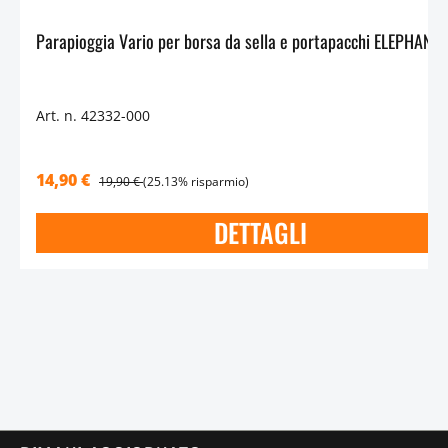
Parapi
Art. n. 42332-000
14,90 €
19,90 €
(25.13% risparmio)
DETTAGLI