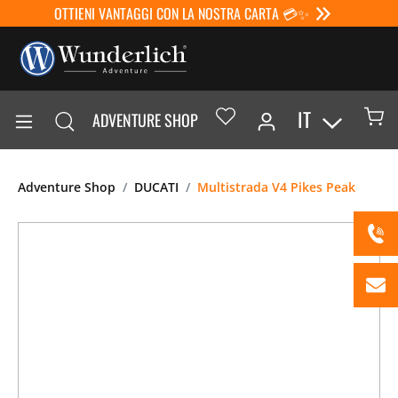
OTTIENI VANTAGGI CON LA NOSTRA CARTA 💳✨
IT
ADVENTURE SHOP
Adventure Shop
DUCATI
Multistrada V4 Pikes Peak