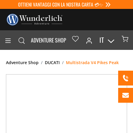
OTTIENI VANTAGGI CON LA NOSTRA CARTA 💳✨
IT
ADVENTURE SHOP
Adventure Shop
DUCATI
Multistrada V4 Pikes Peak