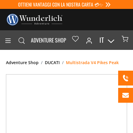
OTTIENI VANTAGGI CON LA NOSTRA CARTA 💳✨
IT
ADVENTURE SHOP
Adventure Shop
DUCATI
Multistrada V4 Pikes Peak