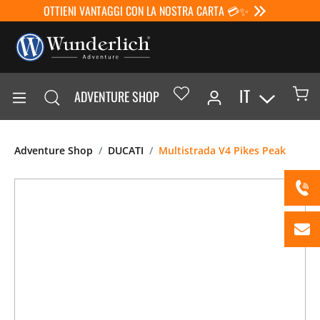
OTTIENI VANTAGGI CON LA NOSTRA CARTA 💳✨
IT
ADVENTURE SHOP
Adventure Shop
DUCATI
Multistrada V4 Pikes Peak