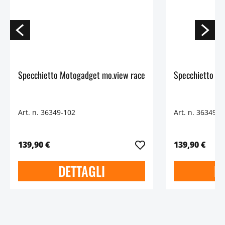
Specchietto Motogadget mo.view race
Specchietto Mo
Art. n. 36349-102
Art. n. 36349-1
139,90 €
139,90 €
DETTAGLI
D