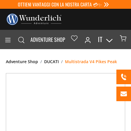
OTTIENI VANTAGGI CON LA NOSTRA CARTA 💳✨
IT
ADVENTURE SHOP
Adventure Shop
DUCATI
Multistrada V4 Pikes Peak