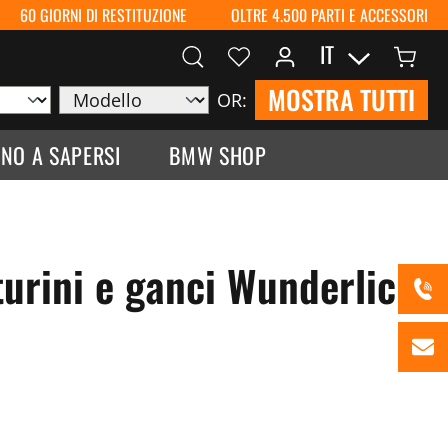
60 GIORNI DI RESTITUZIONE
OLTRE 4.500 PARTI E ACCESSORI
IT
MOSTRA TUTTI
OR:
NO A SAPERSI
BMW SHOP
turini e ganci Wunderlich