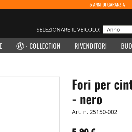
5 ANNI DI GARANZIA
SELEZIONARE IL VEICOLO:
E
- COLLECTION
RIVENDITORI
BUO
Fori per cin
- nero
Art. n.
25150-002
5,90 €