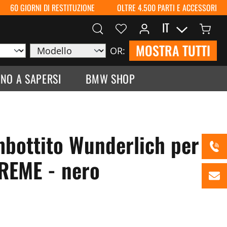
60 GIORNI DI RESTITUZIONE
OLTRE 4.500 PARTI E ACCESSORI
IT
MOSTRA TUTTI
OR:
NO A SAPERSI
BMW SHOP
mbottito Wunderlich per
REME - nero