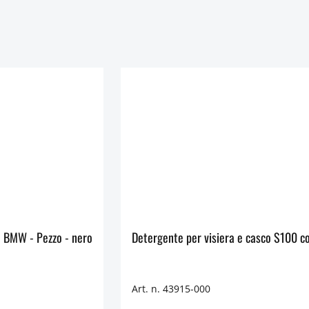
Maniglia di trasporto per valigie EXTREME e valigie in alluminio BMW - Pezzo - nero
Art. n. 43915-000