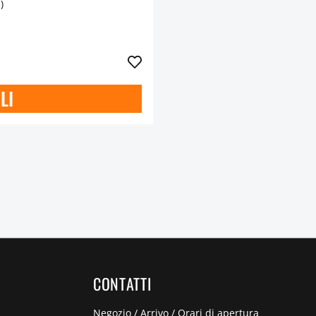
)
LI
CONTATTI
Negozio / Arrivo / Orari di apertura