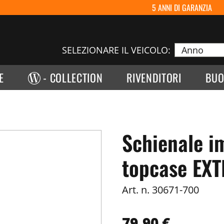
5 ANNI DI GARANZIA
SELEZIONARE IL VEICOLO:
E
- COLLECTION
RIVENDITORI
BUO
Schienale i
topcase EXT
Art. n.
30671-700
79,90 €