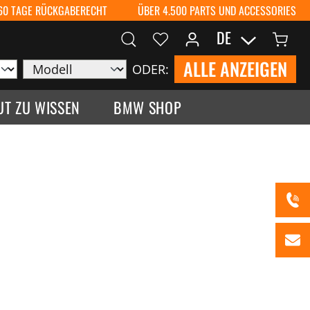
60 TAGE RÜCKGABERECHT
ÜBER 4.500 PARTS UND ACCESSORIES
DE
ALLE ANZEIGEN
ODER:
UT ZU WISSEN
BMW SHOP