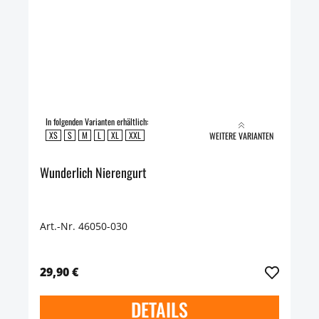
In folgenden Varianten erhältlich:
XS
S
M
L
XL
XXL
WEITERE VARIANTEN
Wunderlich Nierengurt
Art.-Nr. 46050-030
29,90 €
DETAILS