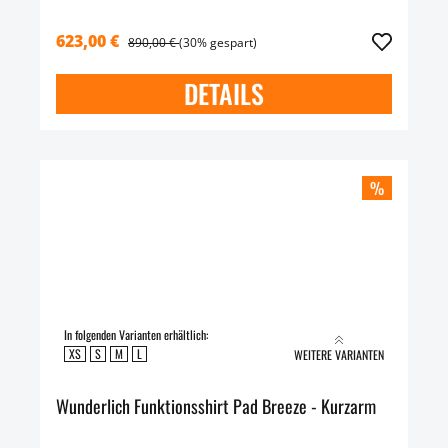
623,00 €
890,00 €
(30% gespart)
DETAILS
%
In folgenden Varianten erhältlich:
XS
S
M
L
WEITERE VARIANTEN
Wunderlich Funktionsshirt Pad Breeze - Kurzarm