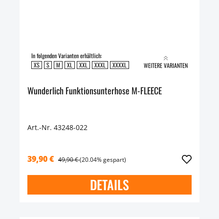
In folgenden Varianten erhältlich:
XS
S
M
XL
XXL
XXXL
XXXXL
WEITERE VARIANTEN
Wunderlich Funktionsunterhose M-FLEECE
Art.-Nr. 43248-022
39,90 €
49,90 €
(20.04% gespart)
DETAILS