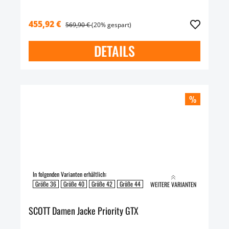
455,92 €
569,90 €
(20% gespart)
DETAILS
%
In folgenden Varianten erhältlich:
Größe 36
Größe 40
Größe 42
Größe 44
Größe 46
WEITERE VARIANTEN
SCOTT Damen Jacke Priority GTX