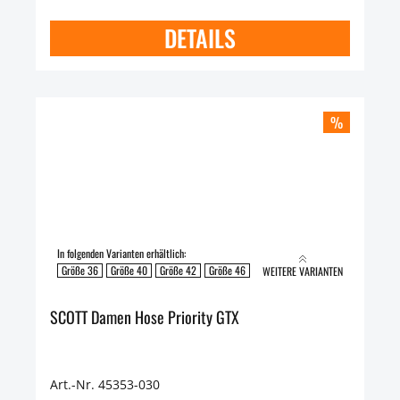
DETAILS
%
In folgenden Varianten erhältlich:
Größe 36
Größe 40
Größe 42
Größe 46
Größe 48
WEITERE VARIANTEN
SCOTT Damen Hose Priority GTX
Art.-Nr. 45353-030