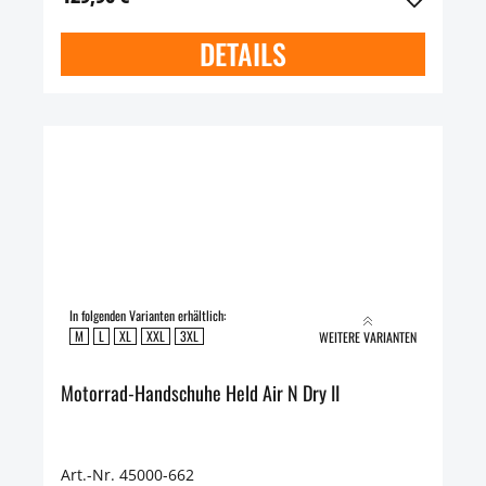
DETAILS
In folgenden Varianten erhältlich:
M
L
XL
XXL
3XL
WEITERE VARIANTEN
Motorrad-Handschuhe Held Air N Dry II
Art.-Nr. 45000-662