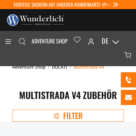
VORTEILE SICHERN MIT UNSERER KUNDENKARTE 💳✨
DE
ADVENTURE SHOP
Adventure Shop
DUCATI
Multistrada V4
MULTISTRADA V4 ZUBEHÖR
FILTER