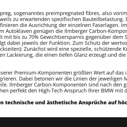
epreg, sogenanntes preimpregnated fibres, also vorim
weils zu erwartenden spezifischen Bauteilbelastung. 
nieren die Ausrichtung der einzelnen Faserlagen. Im 
 im Autoklaven genügen die Ilmberger Carbon-Komp
 mit bis zu 70% Gewichtsersparnis gegenüber dem Se
folgt dabei jeweils der Funktion. Zum Schutz der wertv
ückseiten): Zunächst wird eine spezielle, schützende 
en Lackierung, die einen tiefen Glanz erzeugt und die
nserer Premium-Komponenten größten Wert auf das int
egrieren. Dabei betonen wir die Linien der jeweilige
eile. Ilmberger Carbon-Komponenten sind nach den gl
en perfekt den High-Tech Anspruch Ihrer BMW mit d
on technische und ästhetische Ansprüche auf hö