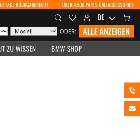
60 TAGE RÜCKGABERECHT
ÜBER 4.500 PARTS UND ACCESSORIES
DE
ALLE ANZEIGEN
ODER:
UT ZU WISSEN
BMW SHOP