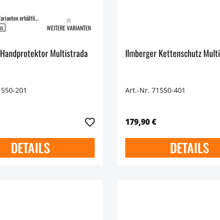
In folgenden Varianten erhältlich:
ks
WEITERE VARIANTEN
 Handprotektor Multistrada
Ilmberger Kettenschutz Mult
1550-201
Art.-Nr. 71550-401
179,90 €
DETAILS
DETAILS