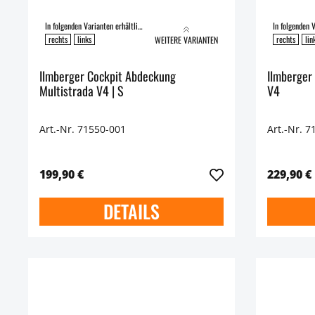
In folgenden Varianten erhältlich:
rechts
links
rechts
lin
WEITERE VARIANTEN
Ilmberger Cockpit Abdeckung
Ilmberger
Multistrada V4 | S
V4
Art.-Nr. 71550-001
Art.-Nr. 7
199,90 €
229,90 €
DETAILS