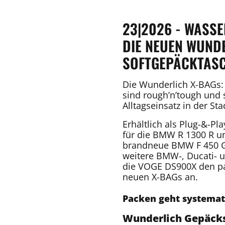
23|2026 - WASSE
DIE NEUEN WUND
SOFTGEPÄCKTAS
Die Wunderlich X-BAGs: 
sind rough’n’tough und 
Alltagseinsatz in der St
Erhältlich als Plug-&-P
für die BMW R 1300 R un
brandneue BMW F 450 GS
weitere BMW-, Ducati- 
die VOGE DS900X den p
neuen X-BAGs an.
Packen geht systemat
Wunderlich Gepäck