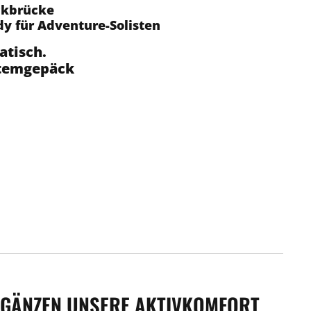
ckbrücke
dy für Adventure-Solisten
atisch.
stemgepäck
ERGÄNZEN UNSERE AKTIVKOMFORT