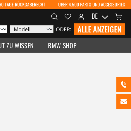
60 TAGE RÜCKGABERECHT
ÜBER 4.500 PARTS UND ACCESSORIES
DE
ALLE ANZEIGEN
ODER:
UT ZU WISSEN
BMW SHOP