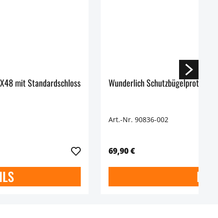
X48 mit Standardschloss
Wunderlich Schutzbügelprotekto
Art.-Nr. 90836-002
69,90 €
ILS
DET