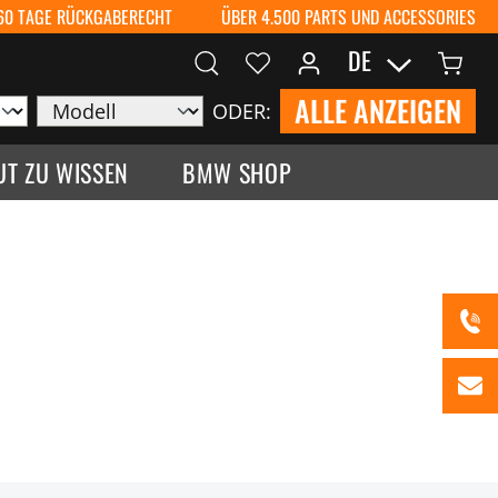
60 TAGE RÜCKGABERECHT
ÜBER 4.500 PARTS UND ACCESSORIES
DE
ALLE ANZEIGEN
ODER:
UT ZU WISSEN
BMW SHOP