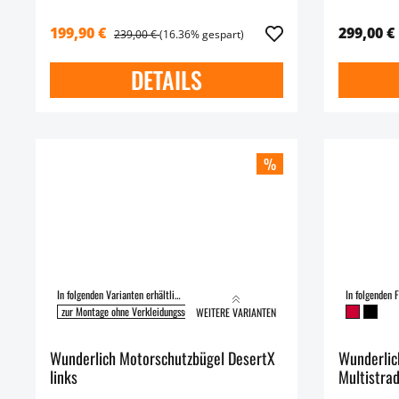
199,90 €
299,00 €
239,00 €
(16.36% gespart)
DETAILS
%
In folgenden Varianten erhältlich:
In folgenden F
zur Montage ohne Verkleidungsschutzbügel
zur Montage mit Verkleidungsschutzbügel
WEITERE VARIANTEN
Wunderlich Motorschutzbügel DesertX
Wunderlic
links
Multistra