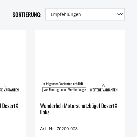
SORTIERUNG:
In folgenden Varianten erhältlich:
l
zur Montage mit Verkleidungsschutzbügel
zur Montage ohne Verkleidungsschutzbügel
zur Montage mit Verklei
RE VARIANTEN
WEITERE VARIANTEN
l DesertX
Wunderlich Motorschutzbügel DesertX
links
Art.-Nr. 70200-008