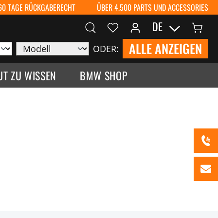
60 TAGE RÜCKGABERECHT
ÜBER 4.500 PARTS UND ACCESSORIES
DE
ALLE ANZEIGEN
ODER:
UT ZU WISSEN
BMW SHOP