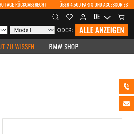
60 TAGE RÜCKGABERECHT
ÜBER 4.500 PARTS UND ACCESSORIES
DE
ALLE ANZEIGEN
ODER:
UT ZU WISSEN
BMW SHOP