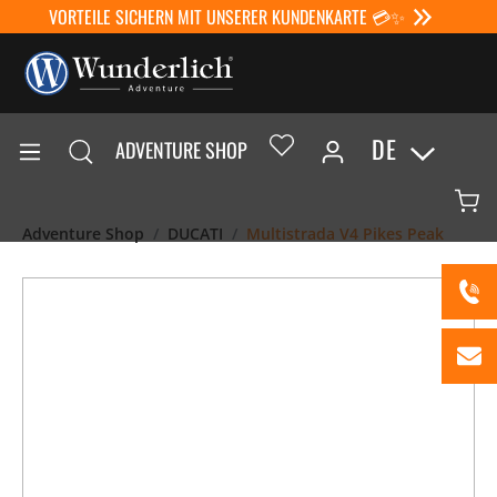
VORTEILE SICHERN MIT UNSERER KUNDENKARTE 💳✨
DE
ADVENTURE SHOP
Adventure Shop
DUCATI
Multistrada V4 Pikes Peak