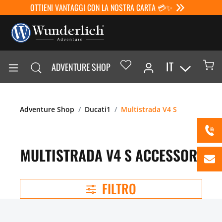
OTTIENI VANTAGGI CON LA NOSTRA CARTA 💳✨
IT
ADVENTURE SHOP
Adventure Shop
Ducati1
Multistrada V4 S
MULTISTRADA V4 S ACCESSORI
FILTRO