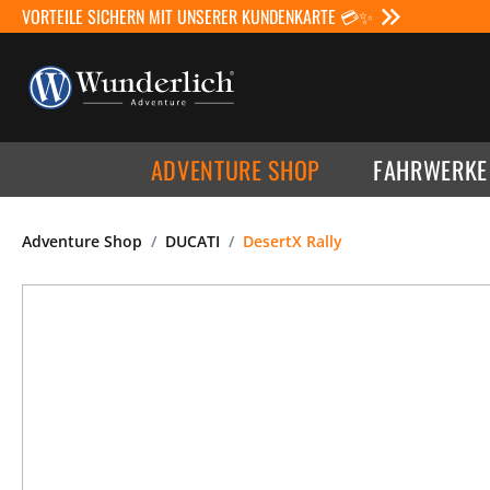
VORTEILE SICHERN MIT UNSERER KUNDENKARTE 💳✨
ADVENTURE SHOP
FAHRWERKE
Adventure Shop
DUCATI
DesertX Rally