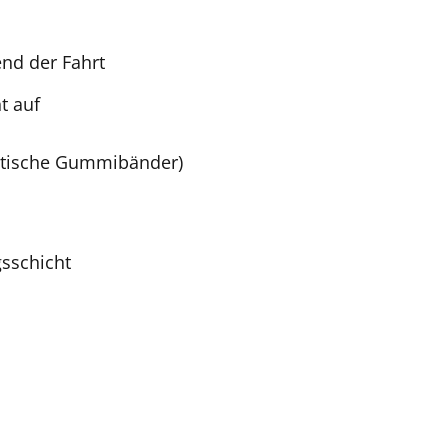
nd der Fahrt
t auf
astische Gummibänder)
sschicht