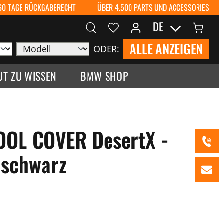
60 TAGE RÜCKGABERECHT
ÜBER 4.500 PARTS UND ACCESSORIES
DE
ALLE ANZEIGEN
ODER:
UT ZU WISSEN
BMW SHOP
OOL COVER DesertX -
 schwarz