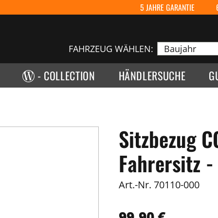
5 JAHRE GARANTIE
FAHRZEUG WÄHLEN:
- COLLECTION
HÄNDLERSUCHE
G
Sitzbezug C
Fahrersitz -
Art.-Nr.
70110-000
99,90 €