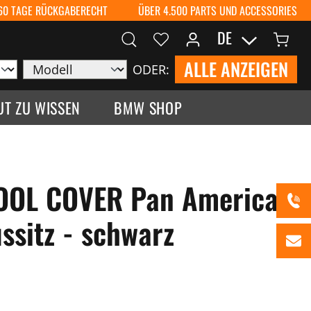
60 TAGE RÜCKGABERECHT
ÜBER 4.500 PARTS UND ACCESSORIES
DE
ALLE ANZEIGEN
ODER:
UT ZU WISSEN
BMW SHOP
COOL COVER Pan America
ssitz - schwarz