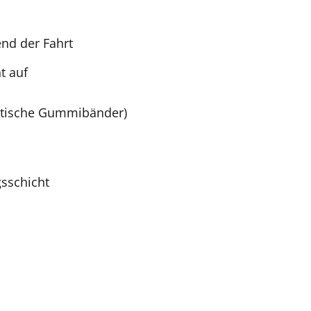
nd der Fahrt
t auf
astische Gummibänder)
sschicht