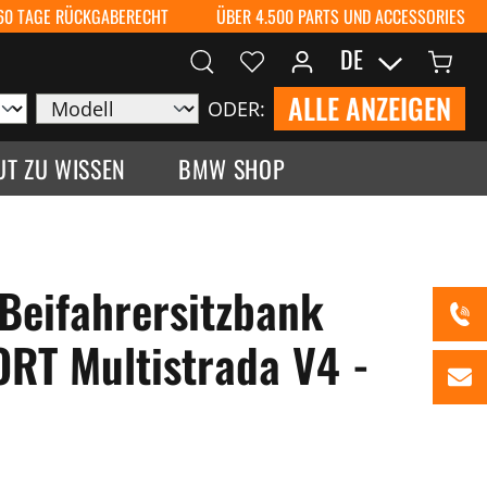
60 TAGE RÜCKGABERECHT
ÜBER 4.500 PARTS UND ACCESSORIES
DE
ALLE ANZEIGEN
ODER:
UT ZU WISSEN
BMW SHOP
Beifahrersitzbank
RT Multistrada V4 -