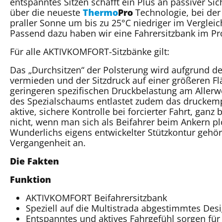
entspanntes Sitzen schafft ein Plus an passiver S
über die neueste
Thermo
Pro
Technologie, bei de
praller Sonne um bis zu 25°C niedriger im Verglei
Passend dazu haben wir eine Fahrersitzbank im 
Für alle AKTIVKOMFORT-Sitzbänke gilt:
Das „Durchsitzen“ der Polsterung wird aufgrund d
vermieden und der Sitzdruck auf einer größeren Flä
geringeren spezifischen Druckbelastung am Aller
des Spezialschaums entlastet zudem das druckempfi
aktive, sichere Kontrolle bei forcierter Fahrt, ga
nicht, wenn man sich als Beifahrer beim Ankern pl
Wunderlichs eigens entwickelter Stützkontur ge
Vergangenheit an.
Die Fakten
Funktion
AKTIVKOMFORT Beifahrersitzbank
Speziell auf die Multistrada abgestimmtes Des
Entspanntes und aktives Fahrgefühl sorgen für 