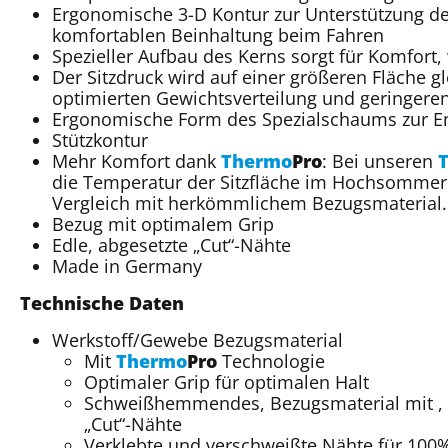
Ergonomische 3-D Kontur zur Unterstützung de
komfortablen Beinhaltung beim Fahren
Spezieller Aufbau des Kerns sorgt für Komfort, w
Der Sitzdruck wird auf einer größeren Fläche gl
optimierten Gewichtsverteilung und geringeren
Ergonomische Form des Spezialschaums zur En
Stützkontur
Mehr Komfort dank
Thermo
Pro
: Bei unseren
die Temperatur der Sitzfläche im Hochsommer i
Vergleich mit herkömmlichem Bezugsmaterial.
Bezug mit optimalem Grip
Edle, abgesetzte „Cut“-Nähte
Made in Germany
Technische Daten
Werkstoff/Gewebe Bezugsmaterial
Mit
Thermo
Pro
Technologie
Optimaler Grip für optimalen Halt
Schweißhemmendes, Bezugsmaterial mit , k
„Cut“-Nähte
Verklebte und verschweißte Nähte für 100%