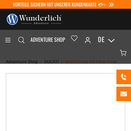
VORTEILE SICHERN MIT UNSERER KUNDENKARTE 💳✨
DE
ADVENTURE SHOP
Adventure Shop
DUCATI
Multistrada V4 Pikes Peak