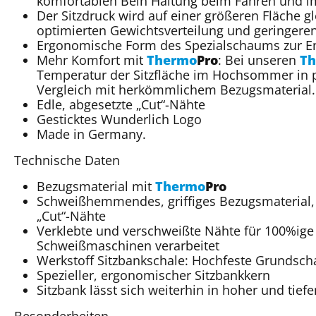
komfortablen Bein Haltung beim Fahren und i
Der Sitzdruck wird auf einer größeren Fläche gl
optimierten Gewichtsverteilung und geringeren
Ergonomische Form des Spezialschaums zur En
Mehr Komfort mit
Thermo
Pro
: Bei unseren
T
Temperatur der Sitzfläche im Hochsommer in p
Vergleich mit herkömmlichem Bezugsmaterial.
Edle, abgesetzte „Cut“-Nähte
Gesticktes Wunderlich Logo
Made in Germany.
Technische Daten
Bezugsmaterial mit
Thermo
Pro
Schweißhemmendes, griffiges Bezugsmaterial, 
„Cut“-Nähte
Verklebte und verschweißte Nähte für 100%ige 
Schweißmaschinen verarbeitet
Werkstoff Sitzbankschale: Hochfeste Grundsc
Spezieller, ergonomischer Sitzbankkern
Sitzbank lässt sich weiterhin in hoher und tief
Besonderheiten