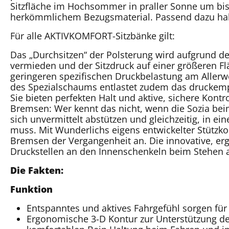
Sitzfläche im Hochsommer in praller Sonne um bis 
herkömmlichem Bezugsmaterial. Passend dazu hab
Für alle AKTIVKOMFORT-Sitzbänke gilt:
Das „Durchsitzen“ der Polsterung wird aufgrund d
vermieden und der Sitzdruck auf einer größeren Flä
geringeren spezifischen Druckbelastung am Aller
des Spezialschaums entlastet zudem das druckempf
Sie bieten perfekten Halt und aktive, sichere Kontr
Bremsen: Wer kennt das nicht, wenn die Sozia bei
sich unvermittelt abstützen und gleichzeitig, in ei
muss. Mit Wunderlichs eigens entwickelter Stütz
Bremsen der Vergangenheit an. Die innovative, er
Druckstellen an den Innenschenkeln beim Stehen a
Die Fakten:
Funktion
Entspanntes und aktives Fahrgefühl sorgen für 
Ergonomische 3-D Kontur zur Unterstützung de