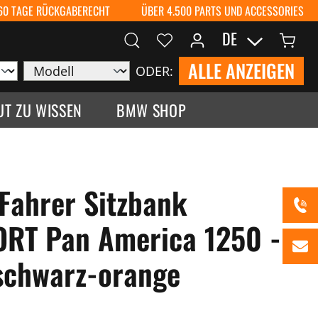
60 TAGE RÜCKGABERECHT
ÜBER 4.500 PARTS UND ACCESSORIES
DE
ALLE ANZEIGEN
ODER:
UT ZU WISSEN
BMW SHOP
Fahrer Sitzbank
RT Pan America 1250 -
schwarz-orange