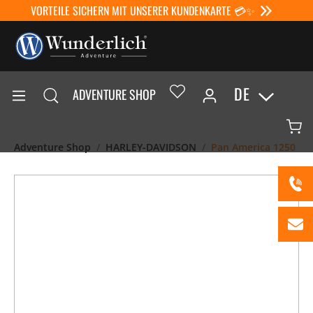
VORTEILE SICHERN MIT UNSERER KUNDENKARTE 💳✨
DE
ADVENTURE SHOP
Adventure Shop
HARLEY-DAVIDSON
Pan America 1250