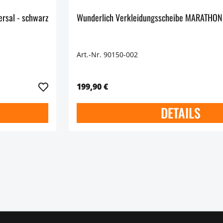
SP-Connect Spiegelmontage-Set MIRROR MOUNT SPC+ - Universal - schwarz
Wunderlich Verkleidungsscheibe MARATHON
Art.-Nr. 90150-002
199,90 €
DETAILS