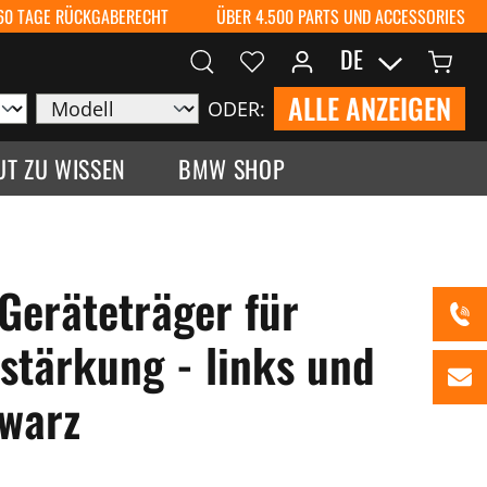
60 TAGE RÜCKGABERECHT
ÜBER 4.500 PARTS UND ACCESSORIES
DE
ALLE ANZEIGEN
ODER:
UT ZU WISSEN
BMW SHOP
Geräteträger für
stärkung - links und
hwarz