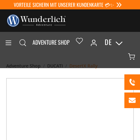
VORTEILE SICHERN MIT UNSERER KUNDENKARTE 💳✨
DE
ADVENTURE SHOP
Adventure Shop
DUCATI
DesertX Rally