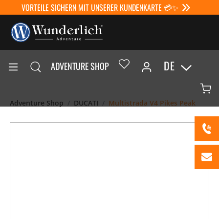
VORTEILE SICHERN MIT UNSERER KUNDENKARTE 💳✨
DE
ADVENTURE SHOP
Adventure Shop
DUCATI
Multistrada V4 Pikes Peak