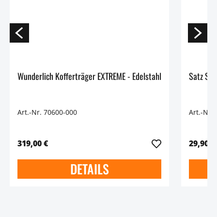
Wunderlich Kofferträger EXTREME - Edelstahl
Satz Sch
Art.-Nr. 70600-000
Art.-Nr.
319,00 €
29,90 €
DETAILS