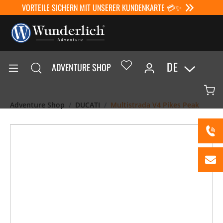
VORTEILE SICHERN MIT UNSERER KUNDENKARTE 💳✨
DE
ADVENTURE SHOP
Adventure Shop
DUCATI
Multistrada V4 Pikes Peak