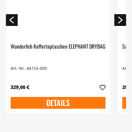
Wunderlich Koffertoptaschen ELEPHANT DRYBAG
Satz
Art.-Nr. 44153-000
Art.
329,00 €
29,9
DETAILS