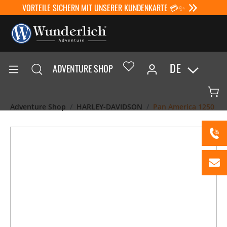
VORTEILE SICHERN MIT UNSERER KUNDENKARTE 💳✨
DE
ADVENTURE SHOP
Adventure Shop
HARLEY-DAVIDSON
Pan America 1250