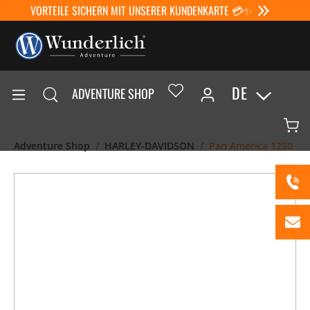
VORTEILE SICHERN MIT UNSERER KUNDENKARTE 💳✨
DE
ADVENTURE SHOP
Adventure Shop
HARLEY-DAVIDSON
Pan America 1250