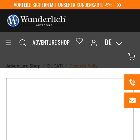
VORTEILE SICHERN MIT UNSERER KUNDENKARTE 💳✨
DE
ADVENTURE SHOP
Adventure Shop
DUCATI
DesertX Rally