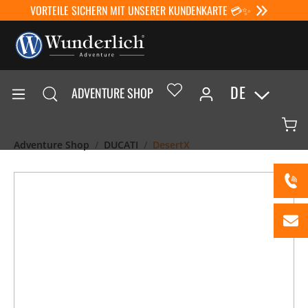
VORTEILE SICHERN MIT UNSERER KUNDENKARTE 💳✨
DE
ADVENTURE SHOP
Adventure Shop
DUCATI
DesertX