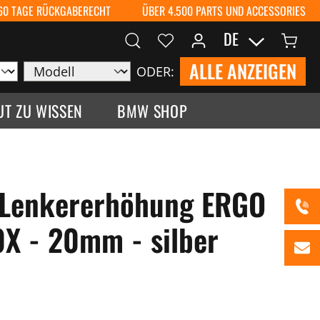
60 TAGE RÜCKGABERECHT
ÜBER 4.500 PARTS UND ACCESSORIES
DE
ALLE ANZEIGEN
ODER:
UT ZU WISSEN
BMW SHOP
 Lenkererhöhung ERGO
X - 20mm - silber