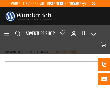
VORTEILE SICHERN MIT UNSERER KUNDENKARTE 💳✨
DE
ADVENTURE SHOP
Adventure Shop
DUCATI
DesertX Rally