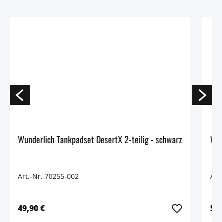
Wunderlich Tankpadset DesertX 2-teilig - schwarz
Art.-Nr. 70255-002
Art
49,90 €
59,