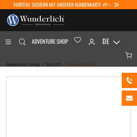
VORTEILE SICHERN MIT UNSERER KUNDENKARTE 💳✨
DE
ADVENTURE SHOP
Adventure Shop
DUCATI
DesertX Rally