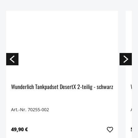
Wunderlich Tankpadset DesertX 2-teilig - schwarz
Art.-Nr. 70255-002
Art
49,90 €
59,