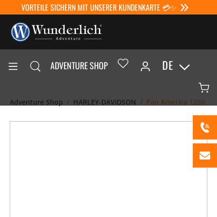
VORTEILE SICHERN MIT UNSERER KUNDENKARTE 💳✨
DE
ADVENTURE SHOP
Adventure Shop
HARLEY-DAVIDSON
Pan America 1250