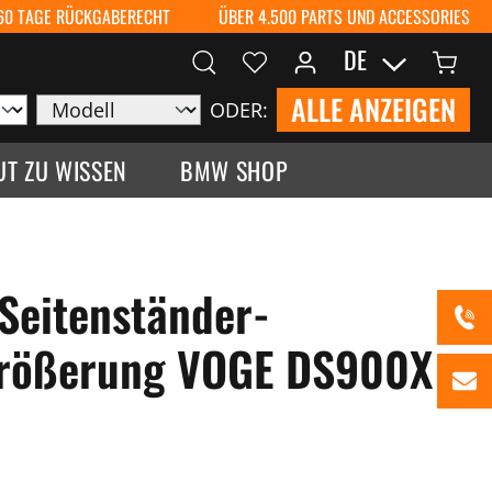
60 TAGE RÜCKGABERECHT
ÜBER 4.500 PARTS UND ACCESSORIES
DE
ALLE ANZEIGEN
ODER:
UT ZU WISSEN
BMW SHOP
Seitenständer-
größerung VOGE DS900X -