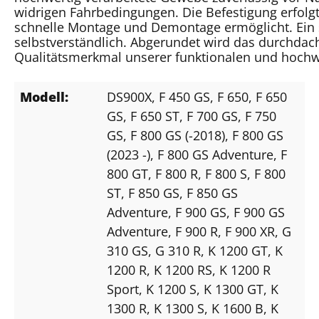
widrigen Fahrbedingungen. Die Befestigung erfolgt
schnelle Montage und Demontage ermöglicht. Ein s
selbstverständlich. Abgerundet wird das durchda
Qualitätsmerkmal unserer funktionalen und hoch
Modell:
DS900X
, F 450 GS
, F 650
, F 650
GS
, F 650 ST
, F 700 GS
, F 750
GS
, F 800 GS (-2018)
, F 800 GS
(2023 -)
, F 800 GS Adventure
, F
800 GT
, F 800 R
, F 800 S
, F 800
ST
, F 850 GS
, F 850 GS
Adventure
, F 900 GS
, F 900 GS
Adventure
, F 900 R
, F 900 XR
, G
310 GS
, G 310 R
, K 1200 GT
, K
1200 R
, K 1200 RS
, K 1200 R
Sport
, K 1200 S
, K 1300 GT
, K
1300 R
, K 1300 S
, K 1600 B
, K