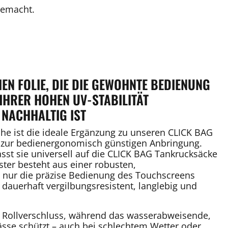
gemacht.
EN FOLIE, DIE DIE GEWOHNTE BEDIENUNG
HRER HOHEN UV-STABILITÄT
 NACHHALTIG IST
e ist die ideale Ergänzung zu unseren CLICK BAG
g zur bedienergonomisch günstigen Anbringung.
t sie universell auf die CLICK BAG Tankrucksäcke
ster besteht aus einer robusten,
t nur die präzise Bedienung des Touchscreens
 dauerhaft vergilbungsresistent, langlebig und
e Rollverschluss, während das wasserabweisende,
ässe schützt – auch bei schlechtem Wetter oder