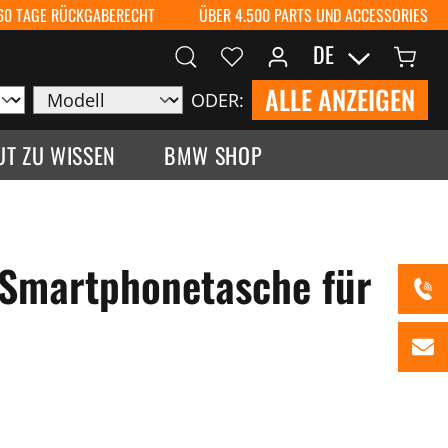
60 TAGE RÜCKGABERECHT
ÜBER 4.500 PARTS UND ACCESSORIES
DE
ALLE ANZEIGEN
ODER:
UT ZU WISSEN
BMW SHOP
 Smartphonetasche für