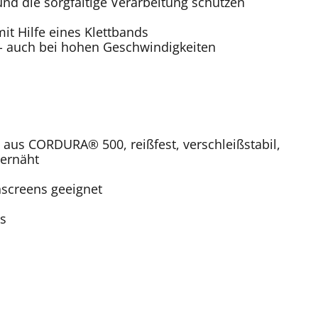
d die sorgfältige Verarbeitung schützen
t Hilfe eines Klettbands
 - auch bei hohen Geschwindigkeiten
aus CORDURA® 500, reißfest, verschleißstabil,
vernäht
hscreens geeignet
s