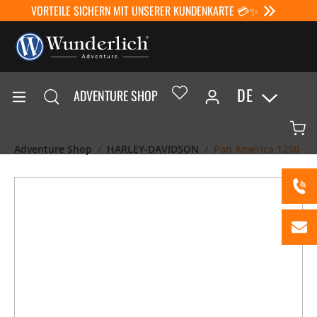
VORTEILE SICHERN MIT UNSERER KUNDENKARTE 💳✨
DE
ADVENTURE SHOP
Adventure Shop
HARLEY-DAVIDSON
Pan America 1250