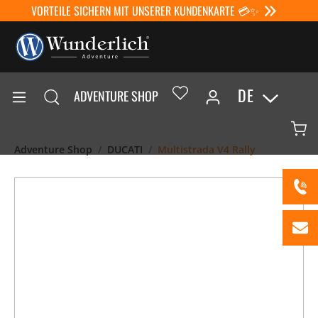
VORTEILE SICHERN MIT UNSERER KUNDENKARTE 💳✨
DE
ADVENTURE SHOP
Adventure Shop
DUCATI
Multistrada V4 Rally