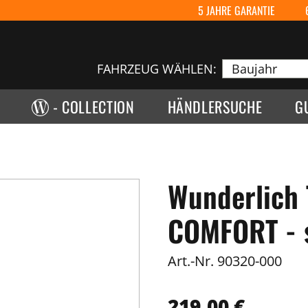
5 JAHRE GARANTIE
FAHRZEUG WÄHLEN:
- COLLECTION
HÄNDLERSUCHE
G
Wunderlich 
COMFORT - s
Art.-Nr.
90320-000
219,00 €