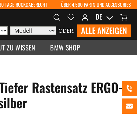
60 TAGE RÜCKGABERECHT
ÜBER 4.500 PARTS UND ACCESSORIES
DE
ALLE ANZEIGEN
ODER:
UT ZU WISSEN
BMW SHOP
Tiefer Rastensatz ERGO-
ilber