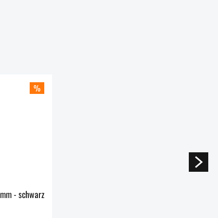
%
Wunderlich Lenkererhöhung ERGO Pan America 1250 - 25 mm - schwarz