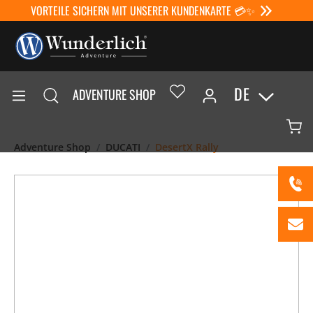
VORTEILE SICHERN MIT UNSERER KUNDENKARTE 💳✨
DE
ADVENTURE SHOP
Adventure Shop
DUCATI
DesertX Rally