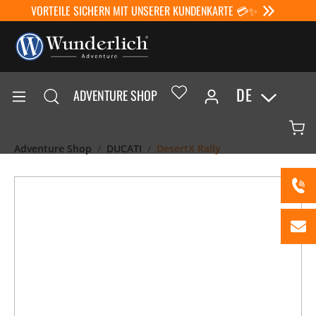
VORTEILE SICHERN MIT UNSERER KUNDENKARTE 💳✨
DE
ADVENTURE SHOP
Adventure Shop
DUCATI
DesertX Rally