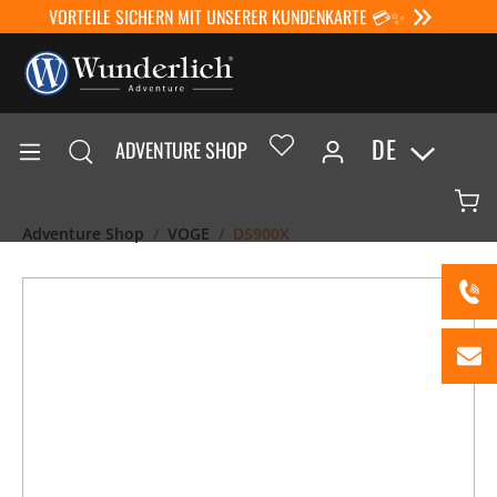
VORTEILE SICHERN MIT UNSERER KUNDENKARTE 💳✨
DE
ADVENTURE SHOP
Adventure Shop
VOGE
DS900X