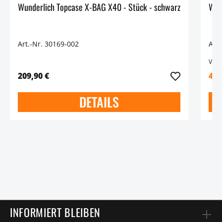
Wunderlich Topcase X-BAG X40 - Stück - schwarz
Wun
Art.-Nr. 30169-002
Art
Vari
209,90 €
439
DETAILS
INFORMIERT BLEIBEN