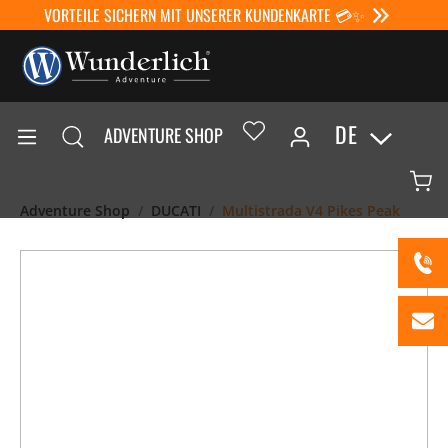
VORTEILE SICHERN MIT UNSERER KUNDENKARTE 💳✨
DE
ADVENTURE SHOP
Adventure Shop
DUCATI
Multistrada V4 Pikes Peak