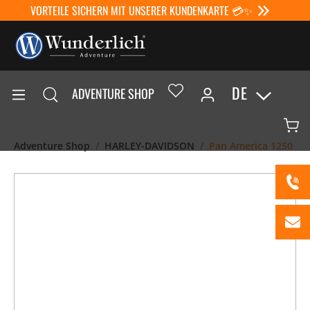
VORTEILE SICHERN MIT UNSERER KUNDENKARTE 💳✨
DE
ADVENTURE SHOP
Adventure Shop
HARLEY-DAVIDSON
Pan America 1250