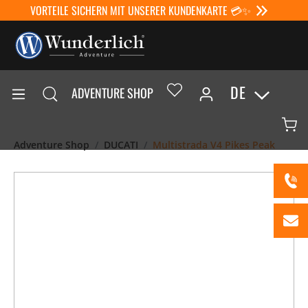
VORTEILE SICHERN MIT UNSERER KUNDENKARTE 💳✨
DE
ADVENTURE SHOP
Adventure Shop
DUCATI
Multistrada V4 Pikes Peak